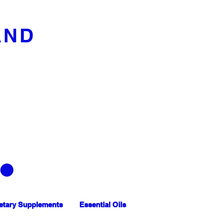
AND
etary Supplements
Essential Oils