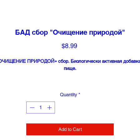
БАД сбор "Очищение природой"
Price
$8.99
ОЧИЩЕНИЕ ПРИРОДОЙ» сбор.
Биологически активная добавка
пище.
остав сбора разработан из трав, которые способствуют усилен
перистальтики кишечника, улучшают процессы пищеварения,
Quantity
*
препятствуют воспалительным процессам в кишечнике и в
комплексе способствуют очищению организма.
Состав:
чай зеленый, корень солодки голой, лист крапивы
вудомной, трава тысячелистника обыкновенного, цветки ромаш
птечной, лист мяты перечной, трава душицы обыкновенной, тра
Add to Cart
зверобоя продырявленного.