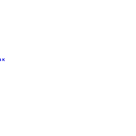
 к
ию
ки
ва