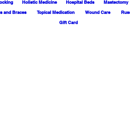
ocking
Holistic Medicine
Hospital Beds
Mastectomy
s and Braces
Topical Medication
Wound Care
Russ
Gift Card