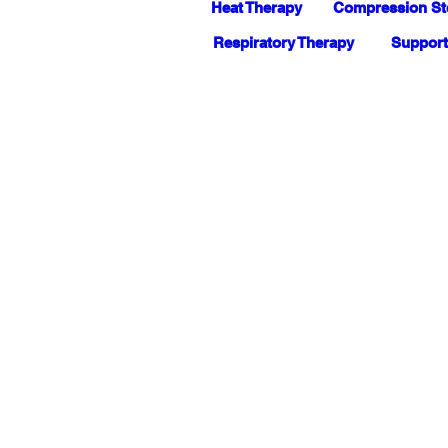
Heat Therapy
Compression St
Respiratory Therapy
Support