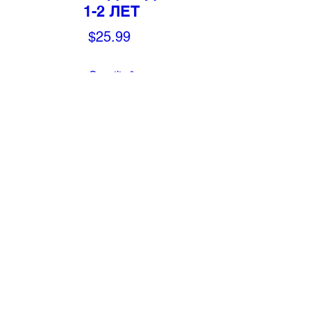
1-2 ЛЕТ
Price
$25.99
Quantity
*
Add to Cart
Путешествие по страницам этой
удивительной книги с
увлекательными заданиями
превратит развивающие занятия с
малышом в веселую игру.
Выполняя занимательные
упражнения, ребенок будет
радоваться при виде знакомых