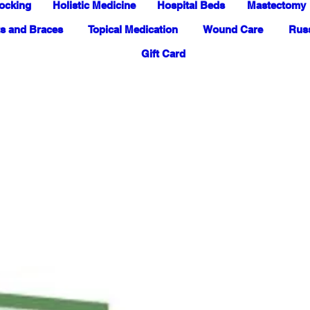
ocking
Holistic Medicine
Hospital Beds
Mastectomy
s and Braces
Topical Medication
Wound Care
Russ
Gift Card