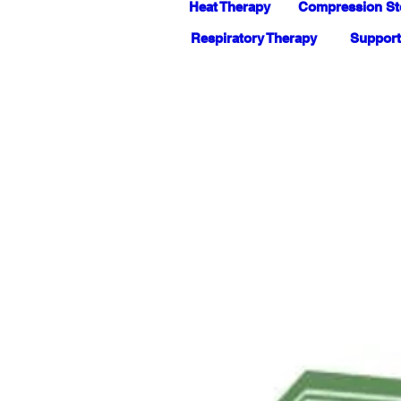
Heat Therapy
Compression St
Respiratory Therapy
Support