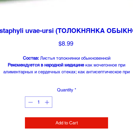
tostaphyli uvae-ursi (ТОЛОКНЯНКА ОБЫ
Price
$8.99
Состав:
Листья толокнянки обыкновенной
Рекомендуется в народной медицине
как мочегонное при
алиментарных и сердечных отеках; как антисептическое при
болезнях мочевыводящих путей (хронические нефриты,
болезненные мочеиспускания, недержание мочи, способствует
Quantity
*
очищению мочевыводящих путей от бактериальной флоры и
продуктов воспаления) и мочевого пузыря; при кровотечениях и
воспалениях почек, камнях мочевого пузыря; как вяжущее при
поносах; как противо-гнилостное кишечное, бактерицидное
средство. Для укрепления нервов, при гипертонии.
Add to Cart
Форма выпуска:
россыпь (масса нетто 50г), фильтр-пакеты 20 ш