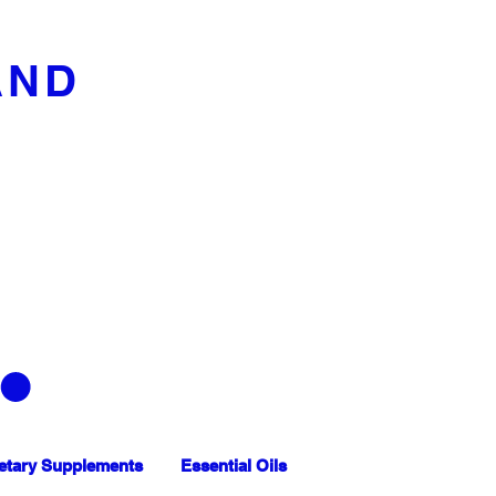
AND
etary Supplements
Essential Oils