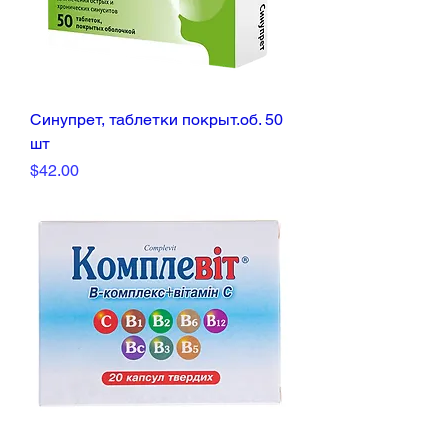
Синупрет, таблетки покрыт.об. 50
шт
Price
$42.00