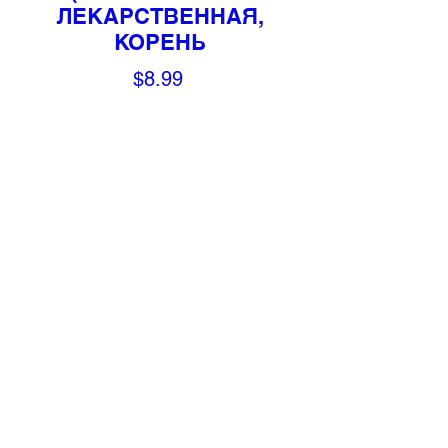
ЛЕКАРСТВЕННАЯ,
КОРЕНЬ
Price
$8.99
Quantity
*
Add to Cart
Состав:
Корневища и корни
кровохлебки лекарственной
Рекомендуется в народной
медицине
: при различных
кровотечениях (маточных,
геморроидальных, желудочных,
кишечных, легочных), кровохаркании